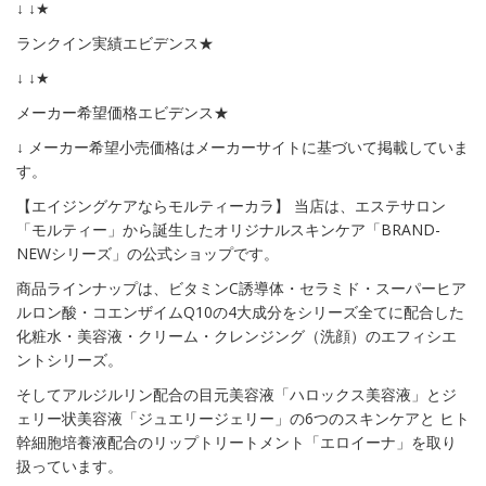
↓ ↓★
ランクイン実績エビデンス★
↓ ↓★
メーカー希望価格エビデンス★
↓ メーカー希望小売価格はメーカーサイトに基づいて掲載していま
す。
【エイジングケアならモルティーカラ】 当店は、エステサロン
「モルティー」から誕生したオリジナルスキンケア「BRAND-
NEWシリーズ」の公式ショップです。
商品ラインナップは、ビタミンC誘導体・セラミド・スーパーヒア
ルロン酸・コエンザイムQ10の4大成分をシリーズ全てに配合した
化粧水・美容液・クリーム・クレンジング（洗顔）のエフィシエ
ントシリーズ。
そしてアルジルリン配合の目元美容液「ハロックス美容液」とジ
ェリー状美容液「ジュエリージェリー」の6つのスキンケアと ヒト
幹細胞培養液配合のリップトリートメント「エロイーナ」を取り
扱っています。