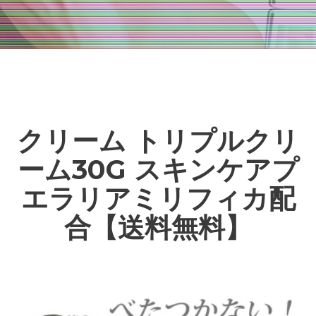
クリーム トリプルクリ
ーム30G スキンケアプ
エラリアミリフィカ配
合【送料無料】