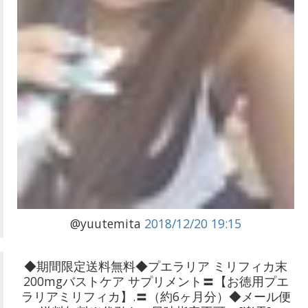
@yuutemita
2018/12/20 19:15
◆期間限定送料無料◆プエラリア ミリフィカ末
200mgバストケア サプリメント〓【お徳用プエ
ラリアミリフィカ】.〓（約6ヶ月分）◆メール便