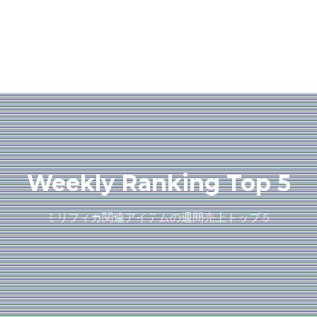
Weekly Ranking Top 5
ミリフィカ関連アイテムの週間売上トップ５